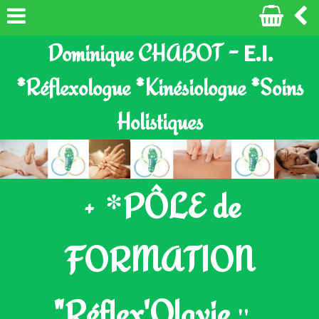
E.I.
Dominique CHABOT -
*Réflexologue *Kinésiologue *Soins
Holistiques
*
PÔLE de
+
FORMATION
"Réflex'Olavie
"