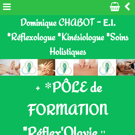
E.I.
Dominique CHABOT -
*Réflexologue *Kinésiologue *Soins
Holistiques
*
PÔLE de
+
FORMATION
"Réflex'Olavie
"